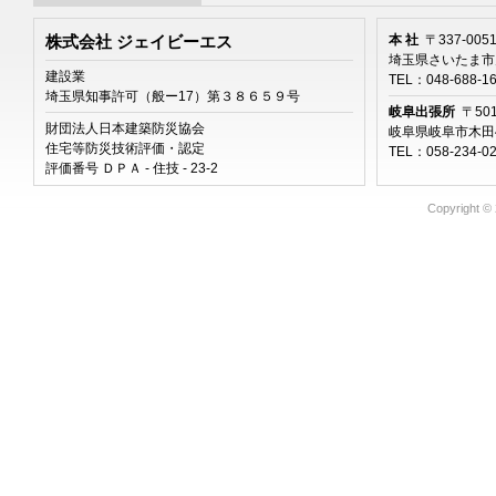
本 社
〒337-005
株式会社 ジェイビーエス
埼玉県さいたま市見
建設業
TEL：048-688-1
埼玉県知事許可（般ー17）第３８６５９号
岐阜出張所
〒501
財団法人日本建築防災協会
岐阜県岐阜市木田46
住宅等防災技術評価・認定
TEL：058-234-0
評価番号 ＤＰＡ - 住技 - 23-2
Copyright ©