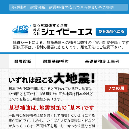
基礎補強、耐震診断、耐震補強 で安心できる住まいをご提供
繊維シートによる、無筋基礎への補強は弊社の「実用新案登録」です
類似工事は、権利の侵害にあたります。類似工法にご注意下さい。
日本で今後30年間に起こると言われている巨大地震は
4〜8回とも言われ、M6.5以上の巨大地震は日本全域ど
こででも起こる可能性があります。
一般的な耐震補強は壁を強くして崩壊しないようにする
事が目的です。しかし、いちばん大切な基礎にヒビなど
が入っていては、不同沈下を起こし、せっかく壁など補