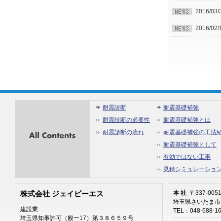
2016/03/
2016/02/
All
耐震診断
耐震基礎補強
Contents
耐震診断の必要性
耐震基礎補強とは
耐震診断の流れ
耐震基礎補強の工法
耐震基礎補強として
有効ではない工事
見積シミュレーショ
本 社
〒337-005
株式会社 ジェイビーエス
埼玉県さいたま市見
建設業
TEL：048-688-1
埼玉県知事許可（般ー17）第３８６５９号