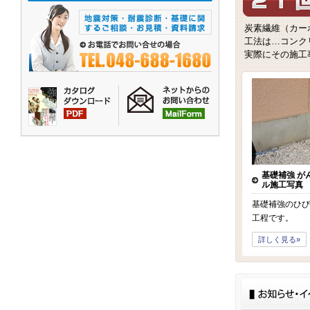
世
紀
の
炭素繊維（カー
新
工法は…コンク
素
実際にその施工
材!
基礎補強 が
ル施工写真
基礎補強のひび
工程です。
詳しく見る»