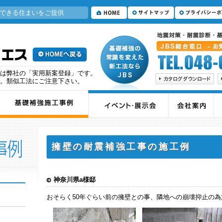
心できる住まいをご提供
は弊社の「実用新案登録」です。
。類似工法にご注意下さい。
擁壁の耐震補強工事の施工例
神奈川県a様邸
おそらく50年ぐらい前の擁壁との事、隣地への崩壊抑止の為