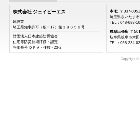
本 社
〒337-005
株式会社 ジェイビーエス
埼玉県さいたま市見
建設業
TEL：048-688-1
埼玉県知事許可（般ー17）第３８６５９号
岐阜出張所
〒501
財団法人日本建築防災協会
岐阜県岐阜市木田46
住宅等防災技術評価・認定
TEL：058-234-0
評価番号 ＤＰＡ - 住技 - 23-2
Copyright ©